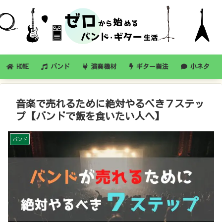
HOME
バンド
演奏機材
ギター奏法
小ネタ
音楽で売れるために絶対やるべき７ステッ
プ【バンドで飯を食いたい人へ】
バンド