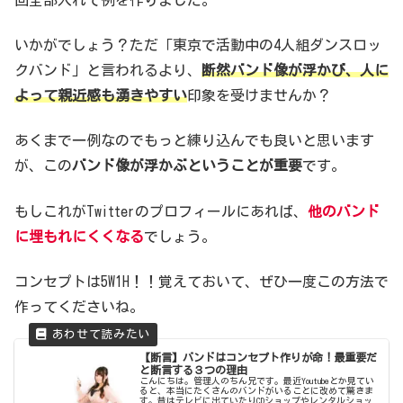
いかがでしょう？ただ「東京で活動中の4人組ダンスロッ
クバンド」と言われるより、
断然バンド像が浮かび、人に
よって親近感も湧きやすい
印象を受けませんか？
あくまで一例なのでもっと練り込んでも良いと思います
が、この
バンド像が浮かぶということが重要
です。
もしこれがTwitterのプロフィールにあれば、
他のバンド
に埋もれにくくなる
でしょう。
コンセプトは5W1H！！覚えておいて、ぜひ一度この方法で
作ってくださいね。
【断言】バンドはコンセプト作りが命！最重要だ
と断言する３つの理由
こんにちは。管理人のちん兄です。最近Youtubeとか見てい
ると、本当にたくさんのバンドがいることに改めて驚きま
す。昔はテレビに出ていたりCDショップやレンタルショッ