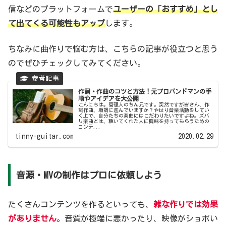
信などのプラットフォームで
ユーザーの「おすすめ」とし
て出てくる可能性もアップ
します。
ちなみに曲作りで悩む方は、こちらの記事が役立つと思う
のでぜひチェックしてみてください。
作詞・作曲のコツと方法！元プロバンドマンの手
順やアイデアを大公開
こんにちは。管理人のちん兄です。突然ですが皆さん、作
詞作曲、順調に進んでいますか？やはり音楽活動をしてい
く上で、自分たちの楽曲にはこだわりたいですよね。ズバ
リ楽曲とは、聴いてくれた人に興味を持ってもらうための
コンテ...
tinny-guitar.com
2020.02.29
音源・MVの制作はプロに依頼しよう
たくさんコンテンツを作るといっても、
雑な作りでは効果
がありません
。音質が極端に悪かったり、映像がショボい