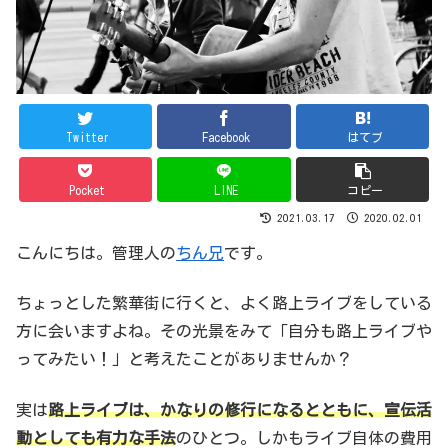
Twitter
Facebook
はてブ
Pocket
LINE
コピー
2021.03.17
2020.02.01
こんにちは。管理人の
ちん兄
です。
ちょっとした繁華街に行くと、よく路上ライブをしている
方に会いますよね。その光景をみて「自分も路上ライブや
ってみたい！」と考えたことがありませんか？
実は
路上ライブは、かなりの修行になるとともに、宣伝活
動としても有力な手法
のひとつ。しかもライブ自体の費用